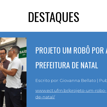
DESTAQUES
PROJETO UM ROBÔ POR A
PREFEITURA DE NATAL
Escrito por: Giovanna Bellato | Pu
www.ect.ufrn.br/projeto-um-robo-
de-natal/