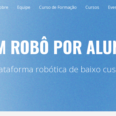
obre
Equipe
Curso de Formação
Cursos
Eve
ip to main content
Skip to navigat
M ROBÔ POR ALU
ataforma robótica de baixo cu