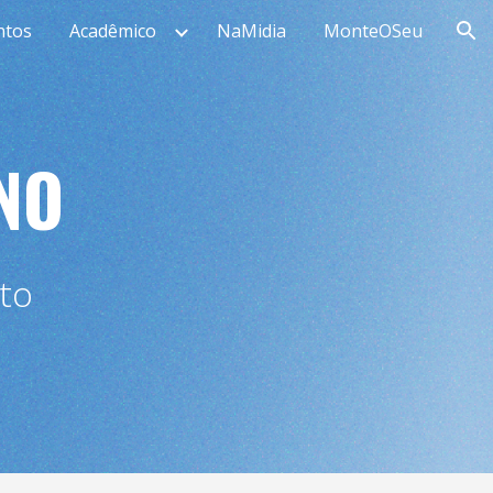
ntos
Acadêmico
NaMidia
MonteOSeu
ion
NO
sto