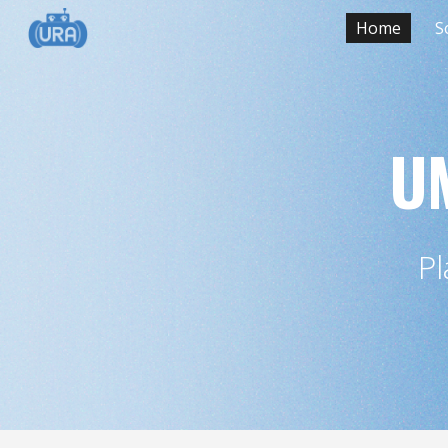
Home
S
Sk
U
Pl