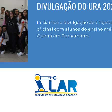
DIVULGAÇÃO DO URA 20
Iniciamos a divulgação do proje
oficinal com alunos do ensino m
Guerra em Parnamirim.